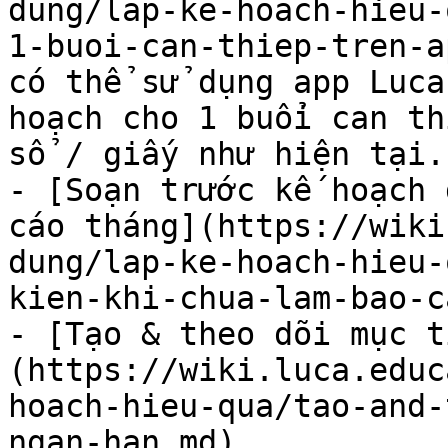
dung/lap-ke-hoach-hieu-
1-buoi-can-thiep-tren-a
có thể sử dụng app Luca
hoạch cho 1 buổi can th
sổ / giấy như hiện tại.

- [Soạn trước kế hoạch 
cáo tháng](https://wiki
dung/lap-ke-hoach-hieu-
kien-khi-chua-lam-bao-c
- [Tạo & theo dõi mục t
(https://wiki.luca.educ
hoach-hieu-qua/tao-and-