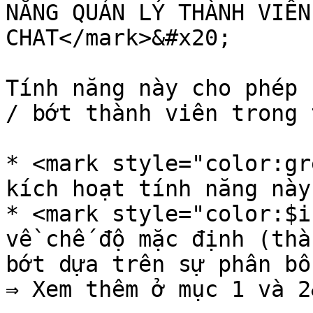
NĂNG QUẢN LÝ THÀNH VIÊN
CHAT</mark>&#x20;

Tính năng này cho phép 
/ bớt thành viên trong 
* <mark style="color:gr
kích hoạt tính năng này

* <mark style="color:$i
về chế độ mặc định (thà
bớt dựa trên sự phân bổ
⇒ Xem thêm ở mục 1 và 2