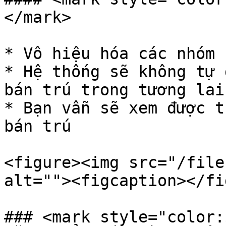
</mark>

* Vô hiệu hóa các nhóm 
* Hệ thống sẽ không tự 
bán trú trong tương lai
* Bạn vẫn sẽ xem được t
bán trú

<figure><img src="/file
alt=""><figcaption></fi
### <mark style="color: