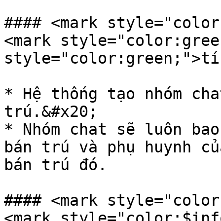
#### <mark style="color
<mark style="color:gree
style="color:green;">tí
* Hệ thống tạo nhóm cha
trú.&#x20;

* Nhóm chat sẽ luôn bao
bán trú và phụ huynh củ
bán trú đó.

#### <mark style="color
<mark style="color:$inf