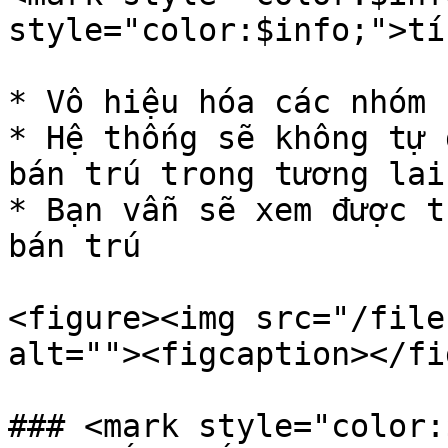
style="color:$info;">tí
* Vô hiệu hóa các nhóm 
* Hệ thống sẽ không tự 
bán trú trong tương lai
* Bạn vẫn sẽ xem được t
bán trú

<figure><img src="/file
alt=""><figcaption></fi
### <mark style="color: