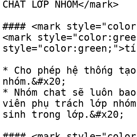
CHAT LỚP NHÓM</mark>

#### <mark style="color
<mark style="color:gree
style="color:green;">tí
* Cho phép hệ thống tạo
nhóm.&#x20;

* Nhóm chat sẽ luôn bao
viên phụ trách lớp nhóm
sinh trong lớp.&#x20;

#### <mark style="color