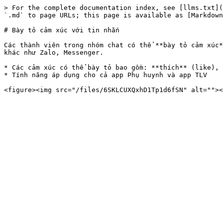
> For the complete documentation index, see [llms.txt](
`.md` to page URLs; this page is available as [Markdown
# Bày tỏ cảm xúc với tin nhắn

Các thành viên trong nhóm chat có thể **bày tỏ cảm xúc*
khác như Zalo, Messenger.

* Các cảm xúc có thể bày tỏ bao gồm: **thích** (like), 
* Tính năng áp dụng cho cả app Phụ huynh và app TLV
