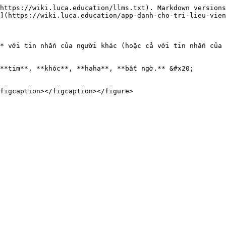
https://wiki.luca.education/llms.txt). Markdown versions
](https://wiki.luca.education/app-danh-cho-tri-lieu-vien
* với tin nhắn của người khác (hoặc cả với tin nhắn của 
**tim**, **khóc**, **haha**, **bất ngờ.** &#x20;
