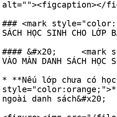
alt=""><figcaption></fi
### <mark style="color:
SÁCH HỌC SINH CHO LỚP B
#### &#x20;     <mark s
VÀO MÀN DANH SÁCH HỌC S
* **Nếu lớp chưa có học
style="color:orange;">*
ngoài danh sách&#x20;
