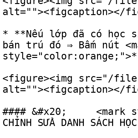
<figure><img src="/file
alt=""><figcaption></fi
* **Nếu lớp đã có học s
bán trú đó ⇒ Bấm nút <ma
style="color:orange;">*
<figure><img src="/file
alt=""><figcaption></fi
#### &#x20;     <mark s
CHỈNH SỬA DANH SÁCH HỌC