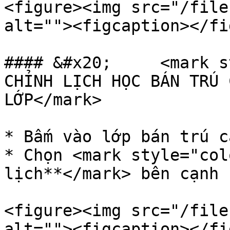
<figure><img src="/file
alt=""><figcaption></fi
#### &#x20;     <mark s
CHỈNH LỊCH HỌC BÁN TRÚ 
LỚP</mark>

* Bấm vào lớp bán trú c
* Chọn <mark style="col
lịch**</mark> bên cạnh 
<figure><img src="/file
alt=""><figcaption></fi