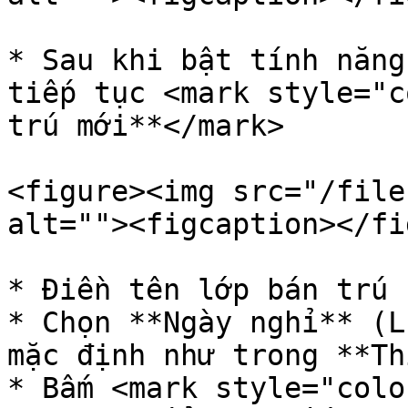
* Sau khi bật tính năng
tiếp tục <mark style="c
trú mới**</mark>

<figure><img src="/file
alt=""><figcaption></fi
* Điền tên lớp bán trú

* Chọn **Ngày nghỉ** (L
mặc định như trong **Th
* Bấm <mark style="colo