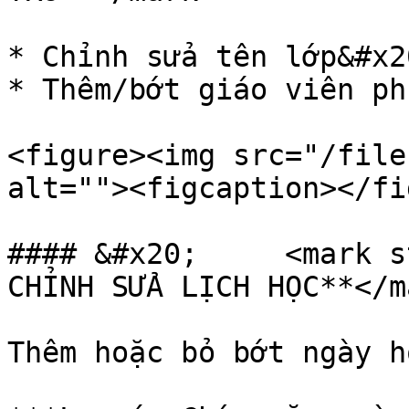
* Chỉnh sửa tên lớp&#x20
* Thêm/bớt giáo viên ph
<figure><img src="/file
alt=""><figcaption></fi
#### &#x20;     <mark s
CHỈNH SỬA LỊCH HỌC**</ma
Thêm hoặc bỏ bớt ngày h