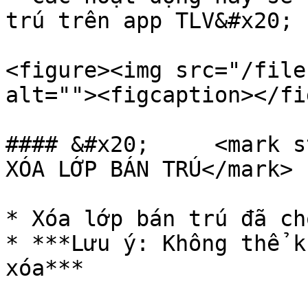
trú trên app TLV&#x20;

<figure><img src="/file
alt=""><figcaption></fi
#### &#x20;     <mark s
XÓA LỚP BÁN TRÚ</mark>

* Xóa lớp bán trú đã ch
* ***Lưu ý: Không thể k
xóa***
