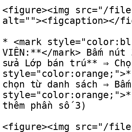
<figure><img src="/file
alt=""><figcaption></fi
* <mark style="color:bl
VIÊN:**</mark> Bấm nút 
sửa Lớp bán trú** ⇒ Chọ
style="color:orange;">*
chọn từ danh sách ⇒ Bấm
style="color:orange;">*
thêm phần số 3)

<figure><img src="/file