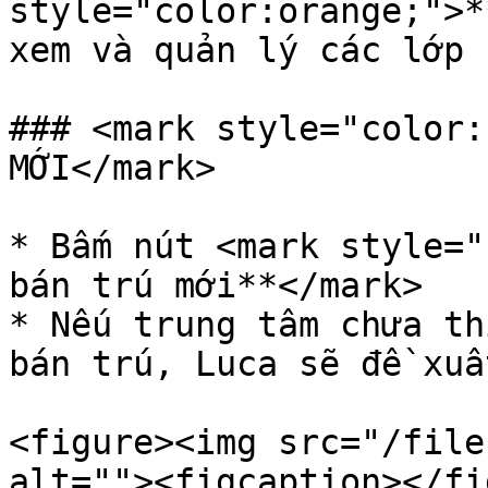
style="color:orange;">*
xem và quản lý các lớp 
### <mark style="color:
MỚI</mark>

* Bấm nút <mark style="
bán trú mới**</mark>

* Nếu trung tâm chưa th
bán trú, Luca sẽ đề xuấ
<figure><img src="/file
alt=""><figcaption></fi