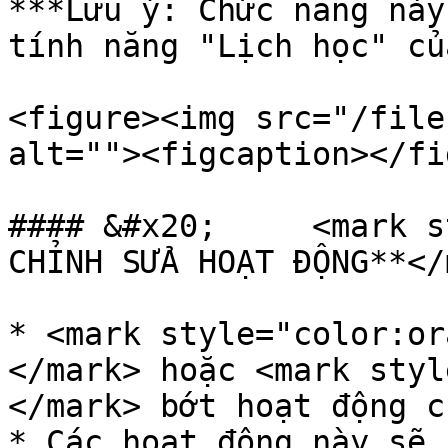
***Lưu ý: Chức năng này
tính năng "Lịch học" củ
<figure><img src="/file
alt=""><figcaption></fi
#### &#x20;     <mark s
CHỈNH SỬA HOẠT ĐỘNG**</
* <mark style="color:or
</mark> hoặc <mark styl
</mark> bớt hoạt động c
* Các hoạt động này sẽ 