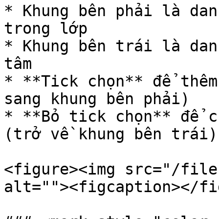
* Khung bên phải là dan
trong lớp

* Khung bên trái là dan
tâm

* **Tick chọn** để thêm
sang khung bên phải)

* **Bỏ tick chọn** để c
(trở về khung bên trái)

<figure><img src="/file
alt=""><figcaption></fi