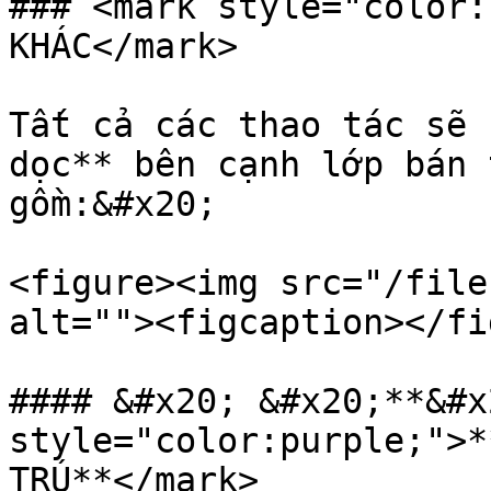
### <mark style="color:
KHÁC</mark>

Tất cả các thao tác sẽ 
dọc** bên cạnh lớp bán 
gồm:&#x20;

<figure><img src="/file
alt=""><figcaption></fi
#### &#x20; &#x20;**&#x
style="color:purple;">*
TRÚ**</mark>
