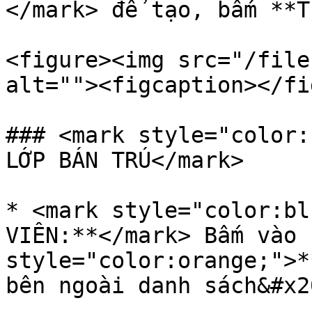
</mark> để tạo, bấm **T
<figure><img src="/file
alt=""><figcaption></fi
### <mark style="color:
LỚP BÁN TRÚ</mark>

* <mark style="color:bl
VIÊN:**</mark> Bấm vào 
style="color:orange;">*
bên ngoài danh sách&#x20