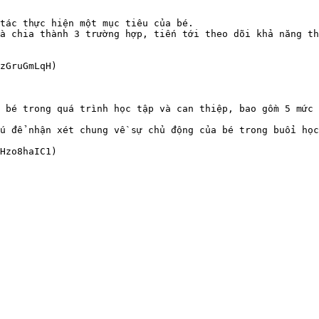
tác thực hiện một mục tiêu của bé.

à chia thành 3 trường hợp, tiến tới theo dõi khả năng th
zGruGmLqH)

 bé trong quá trình học tập và can thiệp, bao gồm 5 mức 
ú để nhận xét chung về sự chủ động của bé trong buổi học
Hzo8haIC1)
