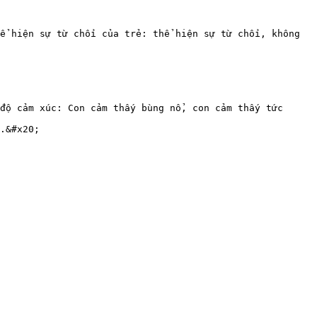
ể hiện sự từ chối của trẻ: thể hiện sự từ chối, không 
độ cảm xúc: Con cảm thấy bùng nổ, con cảm thấy tức 
.&#x20;
