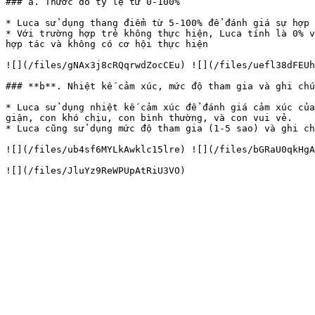
### a. Thước đo tỷ lệ từ 0-100%

* Luca sử dụng thang điểm từ 5-100% để đánh giá sự hợp 
* Với trường hợp trẻ không thực hiện, Luca tính là 0% v
hợp tác và không có cơ hội thực hiện

![](/files/gNAx3j8cRQqrwdZocCEu) ![](/files/uefl38dFEUh
### **b**. Nhiệt kế cảm xúc, mức độ tham gia và ghi chú

* Luca sử dụng nhiệt kế cảm xúc để đánh giá cảm xúc của
giận, con khó chịu, con bình thường, và con vui vẻ.

* Luca cũng sử dụng mức độ tham gia (1-5 sao) và ghi ch
![](/files/ub4sf6MYLkAwklc15lre) ![](/files/bGRaU0qkHgA